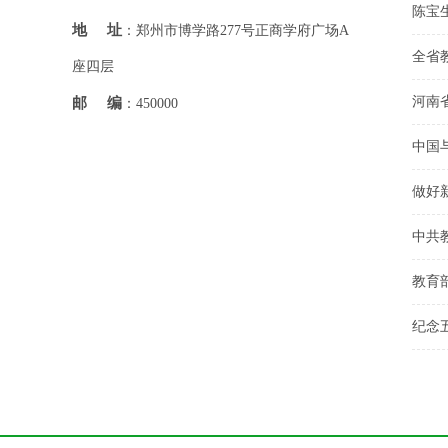
地址
：郑州市博学路277号正商学府广场A
全省
座四层
河南省
邮编
：450000
中国
做好
中共
教育
纪念